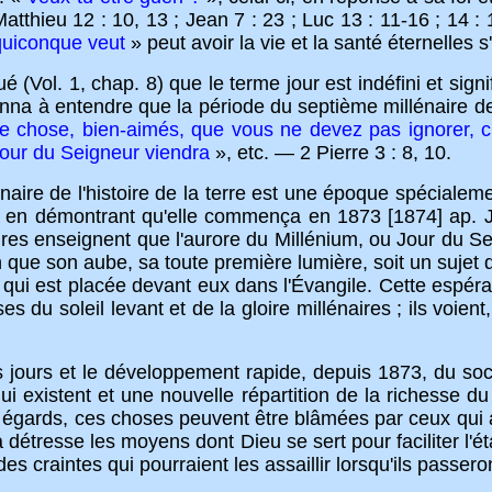
atthieu 12 : 10, 13 ; Jean 7 : 23 ; Luc 13 : 11-16 ; 14 :
quiconque veut
» peut avoir la vie et la santé éternelles s
. 1, chap. 8) que le terme jour est indéfini et signif
nna à entendre que la période du septième millénaire de 
ne chose, bien-aimés, que vous ne devez pas ignorer, c
 jour du Seigneur viendra
», etc. — 2 Pierre 3 : 8, 10.
e de l'histoire de la terre est une époque spécialeme
en démontrant qu'elle commença en 1873 [1874] ap. J
ures enseignent que l'aurore du Millénium, ou Jour du S
 que son aube, sa toute première lumière, soit un sujet d
ance qui est placée devant eux dans l'Évangile. Cette es
 du soleil levant et de la gloire millénaires ; ils voien
 et le développement rapide, depuis 1873, du social
qui existent et une nouvelle répartition de la richesse
gards, ces choses peuvent être blâmées par ceux qui aim
 détresse les moyens dont Dieu se sert pour faciliter l'é
des craintes qui pourraient les assaillir lorsqu'ils passe