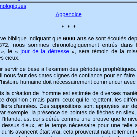
onologiques
Appendice
* * *
ve biblique indiquant que
6000
ans
se sont écoulés depu
1872, nous sommes chronologiquement entrés dans l
», le «
jour de la détresse
», sera témoin de la mi
s cieux.
ir de base à l'examen des périodes prophétiques. Il 
l nous faut des dates dignes de confiance pour en fair
l'histoire humaine doit nécessairement commencer avec 
réation de l'homme est estimée de diverses manières.
ence d'opinion ; mais parmi ceux qui le rejettent, les dif
lliers d'années. Ces suppositions sont appuyées sur des 
Par exemple, la présence de pointes de flèches en silex
l'Irlande, est considérée comme une preuve que le nivea
-dessus d'eux, et le temps nécessaire pour une telle a
 qu'ils avancent était vrai, cela prouverait naturellement