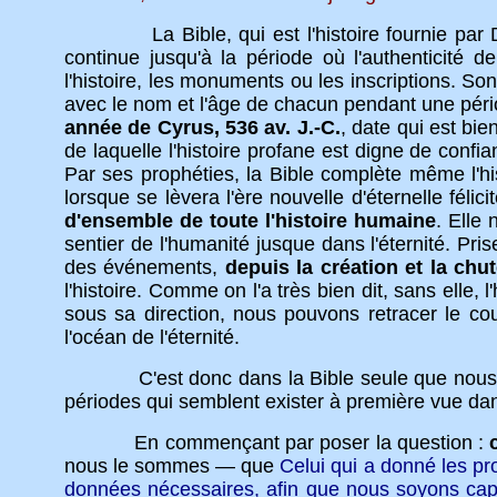
La Bible, qui est l'histoire fournie par Die
continue jusqu'à la période où l'authenticité
l'histoire, les monuments ou les inscriptions. 
avec le nom et l'âge de chacun pendant une pé
année de Cyrus, 536 av. J.-C.
, date qui est bie
de laquelle l'histoire profane est digne de confi
Par ses prophéties, la Bible complète même l'h
lorsque se lèvera l'ère nouvelle d'éternelle félici
d'ensemble de toute l'histoire humaine
. Elle
sentier de l'humanité jusque dans l'éternité. Pri
des événements,
depuis la création et la chu
l'histoire. Comme on l'a très bien dit, sans elle, l
sous sa direction, nous pouvons retracer le cou
l'océan de l'éternité.
C'est donc dans la Bible seule que nous pouvo
périodes qui semblent exister à première vue dans
En commençant par poser la question :
nous le sommes — que
Celui qui a donné les pr
données nécessaires, afin que nous soyons cap