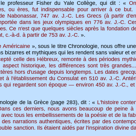
 le professeur Fisher du Yale Collège, qui dit : «
On
ues, ou ères, fut indispensable pour arriver à ce but.
 de Nabonassar, 747 av. J.-C. Les Grecs
(à partir d'
mportée dans les jeux olympiques en 776 av. J.-C. Ce
es. Ce n'est que quelques siècles après la fondatio
, c.-à-d. à partir de 753 av. J.-C.
».
e Américaine
», sous le titre Chronologie, nous offre u
s bizarres et mythiques qui les rendent sans valeur et e
xcepté celle des Hébreux, remonte à des périodes mythi
spect historique, les différences sont très grandes...
ctères hors d'usage depuis longtemps. Les dates grecq
et à l'établissement du Consulat en 510 av. J.-C. Antéri
qui regardent son époque — environ 450 av. J.-C., et 
gie de la Grèce (page 283), dit : «
L'histoire cont
. Dans ces derniers, nous avons beaucoup de peine à 
avec tous les embellissements de la poésie et de la fable
des narrations authentiques, écrites par des contempora
ble sanction. Ils étaient aidés par l'inspiration divine 