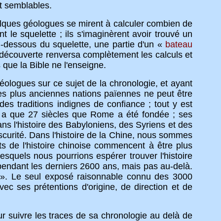
t semblables.
ques géologues se mirent à calculer combien de
 le squelette ; ils s'imaginèrent avoir trouvé un
-dessous du squelette, une partie d'un «
bateau
e découverte renversa complètement les calculs et
que la Bible ne l'enseigne.
logues sur ce sujet de la chronologie, et ayant
es plus anciennes nations païennes ne peut être
es traditions indignes de confiance ; tout y est
n'y a que 27 siècles que Rome a été fondée ; ses
ns l'histoire des Babyloniens, des Syriens et des
scurité. Dans l'histoire de la Chine, nous sommes
s de l'histoire chinoise commencent à être plus
squels nous pourrions espérer trouver l'histoire
pendant les derniers 2600 ans, mais pas au-delà.
». Le seul exposé raisonnable connu des 3000
ec ses prétentions d'origine, de direction et de
suivre les traces de sa chronologie au delà de