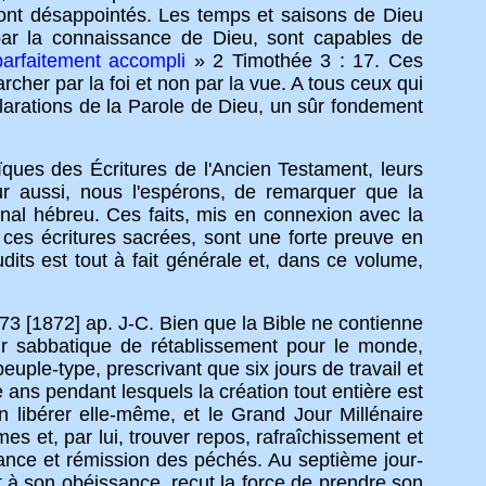
eront désappointés. Les temps et saisons de Dieu
par la connaissance de Dieu, sont capables de
arfaitement accompli
» 2 Timothée 3 : 17. Ces
cher par la foi et non par la vue. A tous ceux qui
arations de la Parole de Dieu, un sûr fondement
es des Écritures de l'Ancien Testament, leurs
ur aussi, nous l'espérons, de remarquer que la
ginal hébreu. Ces faits, mis en connexion avec la
 ces écritures sacrées, sont une forte preuve en
its est tout à fait générale et, dans ce volume,
3 [1872] ap. J-C. Bien que la Bible ne contienne
our sabbatique de rétablissement pour le monde,
euple-type, prescrivant que six jours de travail et
e ans pendant lesquels la création tout entière est
n libérer elle-même, et le Grand Jour Millénaire
es et, par lui, trouver repos, rafraîchissement et
tance et rémission des péchés. Au septième jour-
et à son obéissance, reçut la force de prendre son