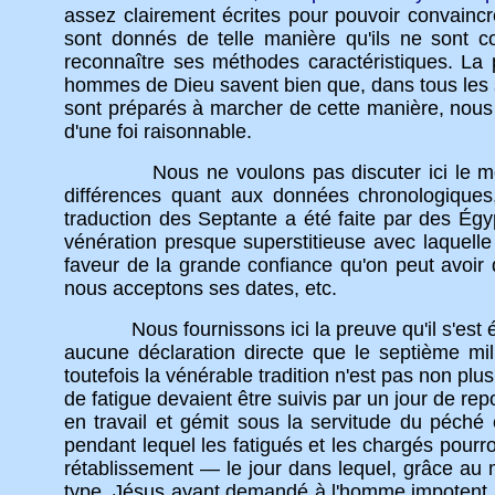
assez clairement écrites pour pouvoir convaincr
sont donnés de telle manière qu'ils ne sont 
reconnaître ses méthodes caractéristiques. L
hommes de Dieu savent bien que, dans tous les sen
sont préparés à marcher de cette manière, nous
d'une foi raisonnable.
Nous ne voulons pas discuter ici le mérite d
différences quant aux données chronologiques,
traduction des Septante a été faite par des Égyp
vénération presque superstitieuse avec laquelle
faveur de la grande confiance qu'on peut avoir 
nous acceptons ses dates, etc.
Nous fournissons ici la preuve qu'il s'est écou
aucune déclaration directe que le septième mil
toutefois la vénérable tradition n'est pas non plu
de fatigue devaient être suivis par un jour de rep
en travail et gémit sous la servitude du péché 
pendant lequel les fatigués et les chargés pourro
rétablissement — le jour dans lequel, grâce au 
type, Jésus ayant demandé à l'homme impotent 