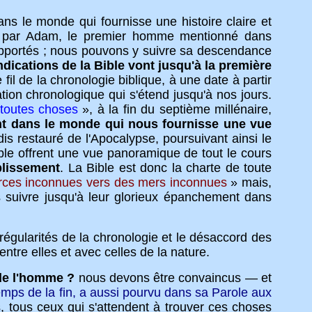
ns le monde qui fournisse une histoire claire et
ence par Adam, le premier homme mentionné dans
rapportés ; nous pouvons y suivre sa descendance
indications de la Bible vont jusqu'à la première
fil de la chronologie biblique, à une date à partir
ation chronologique qui s'étend jusqu'à nos jours.
 toutes choses
», à la fin du septième millénaire,
tant dans le monde qui nous fournisse une vue
is restauré de l'Apocalypse, poursuivant ainsi le
Bible offrent une vue panoramique de tout le cours
blissement
. La Bible est donc la charte de toute
urces inconnues vers des mers inconnues
» mais,
es suivre jusqu'à leur glorieux épanchement dans
ularités de la chronologie et le désaccord des
ntre elles et avec celles de la nature.
 de l'homme ?
nous devons être convaincus — et
temps de la fin, a aussi pourvu dans sa Parole aux
s, tous ceux qui s'attendent à trouver ces choses