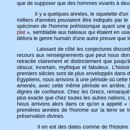
que de supposer que des hommes vivants à deux m
Il y a quelques années, le squelette d'un hom
milliers d'années pouvaient être indiqués par le
spécimen de l'homme préhistorique ayant une gr
plat
», semblable aux bateaux qui étaient en usag
délivra le genre humain d'une autre preuve que l
Laissant de côté les conjectures discordantes 
recours aux renseignements que peut nous donne
retracée clairement et distinctement que jusqu'
obscur, incertain, mythique et fabuleux. L'hist
premiers siècles sont de plus enveloppés dans d'
Égyptiens, nous arrivons à une période où cette 
amenés, avec cette même période en arrière, à 
dignes de confiance. Chez les Grecs, remarqués 
plus exacte que chez toutes les autres nations,
Nous arrivons alors dans ce qu'on a appelé «
premières années de l'homme sur la terre se tro
préservation divines.
Il en est des dates comme de l'histoire : le 