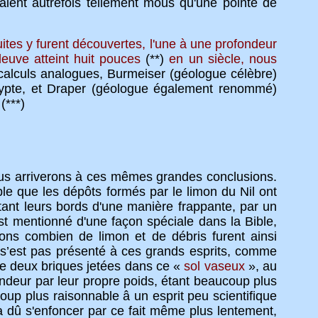
ient autrefois tellement mous qu'une pointe de
ites y furent découvertes, l'une à une profondeur
leuve atteint huit pouces
(**)
en un siècle, nous
alculs analogues, Burmeiser (géologue célèbre)
gypte, et Draper (géologue également renommé)
(***)
 arriverons à ces mêmes grandes conclusions.
le que les dépôts formés par le limon du Nil ont
rtant leurs bords d'une manière frappante, par un
t mentionné d'une façon spéciale dans la Bible,
dons combien de limon et de débris furent ainsi
s’est pas présenté à ces grands esprits, comme
que deux briques jetées dans ce «
sol vaseux
», au
ondeur par leur propre poids, étant beaucoup plus
oup plus raisonnable â un esprit peu scientifique
 a dû s'enfoncer par ce fait même plus lentement,