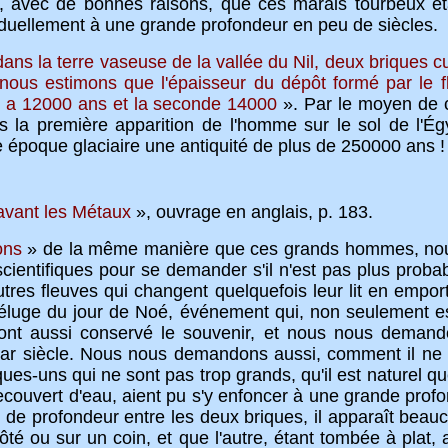
, avec de bonnes raisons, que ces marais tourbeux éta
aduellement à une grande profondeur en peu de siècles.
ans la terre vaseuse de la vallée du Nil, deux briques cu
 nous estimons que l'épaisseur du dépôt formé par le f
s a 12000 ans et la seconde 14000
». Par le moyen de c
 la première apparition de l'homme sur le sol de l'É
e époque glaciaire une antiquité de plus de 250000 ans ! 
vant les Métaux
», ouvrage en anglais, p. 183.
ons
» de la même manière que ces grands hommes, nous
entifiques pour se demander s'il n'est pas plus probab
autres fleuves qui changent quelquefois leur lit en empo
éluge du jour de Noé, événement qui, non seulement es
s ont aussi conservé le souvenir, et nous nous deman
ar siècle. Nous nous demandons aussi, comment il ne 
ques-uns qui ne sont pas trop grands, qu'il est naturel 
recouvert d'eau, aient pu s'y enfoncer à une grande prof
 de profondeur entre les deux briques, il apparaît beauc
côté ou sur un coin, et que l'autre, étant tombée à plat,