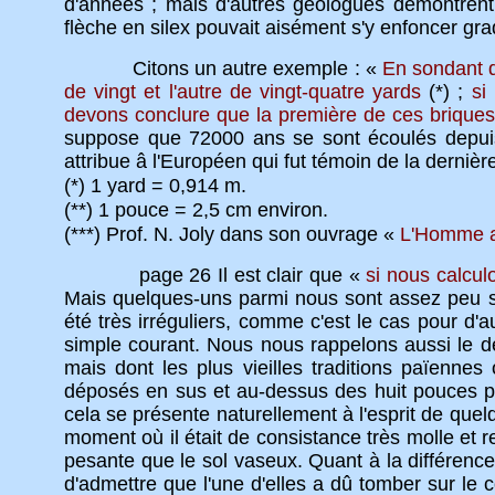
d'années ; mais d'autres géologues démontrent
flèche en silex pouvait aisément s'y enfoncer gr
Citons un autre exemple : «
En sondant d
de vingt et l'autre de vingt-quatre yards
(*) ;
si
devons conclure que la première de ces brique
suppose que 72000 ans se sont écoulés depuis
attribue â l'Européen qui fut témoin de la dernièr
(*) 1 yard = 0,914 m.
(**) 1 pouce = 2,5 cm environ.
(***) Prof. N. Joly dans son ouvrage «
L'Homme a
page 26
Il est clair que «
si nous calcul
Mais quelques-uns parmi nous sont assez peu sci
été très irréguliers, comme c'est le cas pour d'
simple courant. Nous nous rappelons aussi le d
mais dont les plus vieilles traditions païenne
déposés en sus et au-dessus des huit pouces p
cela se présente naturellement à l'esprit de quel
moment où il était de consistance très molle et 
pesante que le sol vaseux. Quant à la différence
d'admettre que l'une d'elles a dû tomber sur le 