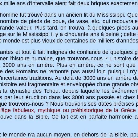
ille ans d'intervalle aient fait deux briques exactemen
me fut trouvé dans un ancien lit du Mississippi. Quel
 nombre de pieds de boue, de vase, etc. qui recouvraient
ande valeur. Plus tard, on trouva, à quelques pieds au
e sur le Mississippi il y a cinquante ans à peine ; cett
e monde est plus vieux de centaines de milliers d'années 
et tout à fait indignes de confiance de quelques géo
r l'histoire humaine, que trouvons-nous ? L'histoire d
à 3000 ans en arrière. Plus en arrière, ce ne sont que d
oire des Romains ne remonte pas aussi loin puisqu'il 
incertaines traditions. Au delà de 3000 ans en arrière da
histoire est fragmentaire et enveloppée d'une grande ob
la dynastie des Tchou, depuis laquelle les événement
par leur érudition dans les 3000 ans passés et chez le
 que trouvons-nous ? Nous trouvons ses dates précises 
l'âge fabuleux, mythique ou préhistorique de la Grèce
uve dans la Bible. Ce fait est en parfaite harmonie av
monde n'a aucun moyen, en dehors de la Bible, pour 