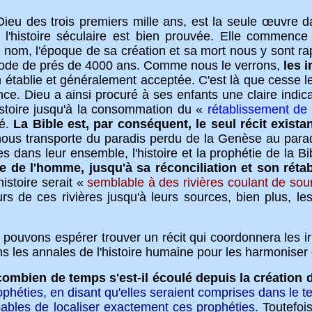
u des trois premiers mille ans, est la seule
œuvre
da
 de l'histoire séculaire est bien prouvée. Elle comm
Son nom, l'époque de sa création et sa mort nous y sont 
riode de prés de 4000 ans. Comme nous le verrons,
les 
n établie et généralement acceptée. C'est là que cesse le 
ance. Dieu a ainsi procuré à ses enfants une claire indic
istoire jusqu'à la consommation du «
rétablissement de
té.
La Bible est, par conséquent, le seul récit exis
 nous transporte du paradis perdu de la Genèse au parad
ses dans leur ensemble, l'histoire et la prophétie de la 
te de l'homme, jusqu'à sa réconciliation et son réta
'histoire serait «
semblable à des rivières coulant de so
rs de ces rivières jusqu'à leurs sources, bien plus, l
ns espérer trouver un récit qui coordonnera les irrég
 les annales de l'histoire humaine pour les harmoniser e
combien de temps s'est-il écoulé depuis la création
ophéties, en disant qu'elles seraient comprises dans le 
ables de localiser exactement ces prophéties
. Toutefoi