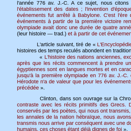
l'année 776 av. J.-C. A ce sujet, nous citons
l'établissement des dates ; l'invention d'époq
événements fut arrêté à Babylone. C'est l'ère
événements à partir de la première victoire re
olympiade avait donc une durée de quatre anné
(leur histoire — trad.)
et à partir de cet événement
L'article suivant, tiré de «
L'Encyclopédi
histoires des temps reculés abondent en tradition
«
L'histoire des nations anciennes, e
après que les récits commencent à prendre un a
égyptiennes sont en langues mortes et en cara
jusqu'à la première olympiade en 776 av. J.-C. 
Hérodote n'a de valeur que pour les événements 
précédée
».
Clinton, dans son ouvrage sur la Chronolo
contraste avec les récits primitifs des Grecs
conservés par les poètes, qui nous ont transmis, 
les annales de la nation hébraïque, nous avons 
transmis nous arrive par conséquent avec une dou
humains, ces choses étant déjà dignes de foi
».