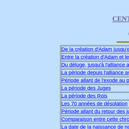
CEN
De la création d'Adam jusqu’
Entre la création d'Adam et le
Du déluge, jusqu'à l'alliance
La période depuis l'alliance 
Période allant de l'exode au 
La période des Juges
La période des Rois
Les 70 années de désolation
Période allant du retour des j
Comparaison entre cette chro
La date de la naissance de n