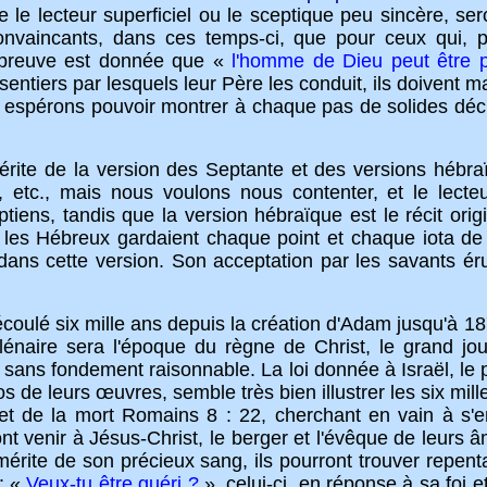
e le lecteur superficiel ou le sceptique peu sincère, s
convaincants, dans ces temps-ci, que pour ceux qui, 
a preuve est donnée que «
l'homme de Dieu peut être p
tiers par lesquels leur Père les conduit, ils doivent mar
 espérons pouvoir montrer à chaque pas de solides décl
e la version des Septante et des versions hébraïqu
 etc., mais nous voulons nous contenter, et le lecte
tiens, tandis que la version hébraïque est le récit ori
 les Hébreux gardaient chaque point et chaque iota de
dans cette version. Son acceptation par les savants érud
lé six mille ans depuis la création d'Adam jusqu'à 187
lénaire sera l'époque du règne de Christ, le grand j
s sans fondement raisonnable. La loi donnée à Israël, le p
os de leurs œuvres, semble très bien illustrer les six mill
et de la mort Romains 8 : 22, cherchant en vain à s'e
nt venir à Jésus-Christ, le berger et l'évêque de leurs âm
mérite de son précieux sang, ils pourront trouver repen
: «
Veux-tu être guéri ?
», celui-ci, en réponse à sa foi 