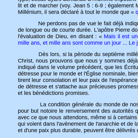
lit et de marcher (voy. Jean 5 : 6-9 ; également M
Millénium, il sera déclaré à tout le monde que «
Ne perdons pas de vue le fait déjà indiqué (Vol
de longue ou de courte durée. L'apôtre Pierre do
l'évaluation de Dieu, en disant : «
Mais il est u
mille ans, et mille ans sont comme un jour ... Le
Dès lors, si la période du septième millénair
Christ, nous prouvons que nous y sommes déjà 
indiqué dans le volume précédent, que les Écrit
détresse pour le monde et l'Église nominale, bien
tirent leur consolation et leur paix de l'espér
de détresse et s'attache aux précieuses promesses
et les bénédictions promises.
La condition générale du monde de nos jours
pour but notoire le renversement des autorités 
avec ce que nous attendons, même si à certains é
qui voient dans l'avènement de l'anarchie et de la
et d'une paix plus durable, peuvent être délivrés 